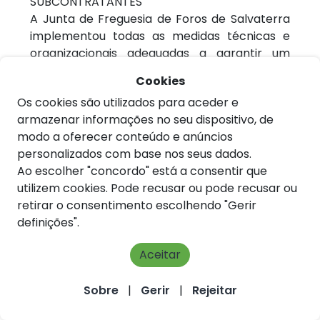
SUBCONTRATANTES
A Junta de Freguesia de Foros de Salvaterra
implementou todas as medidas técnicas e
organizacionais adequadas a garantir um
nível de segurança dos Dados Pessoais
Cookies
adequado ao risco e, em particular, a
Os cookies são utilizados para aceder e
proteger os Dados Pessoais contra
armazenar informações no seu dispositivo, de
destruição, perda, alteração, divulgação não
modo a oferecer conteúdo e anúncios
autorizada ou acesso acidental ou ilegal.
personalizados com base nos seus dados.
O mesmo nível de proteção é imposto pela
Ao escolher "concordo" está a consentir que
Junta de Freguesia de Foros de Salvaterra
utilizem cookies. Pode recusar ou pode recusar ou
aos seus Subcontratantes.
retirar o consentimento escolhendo "Gerir
Qualquer colaborador da Junta de Freguesia
definições".
de Foros de Salvaterra que, durante o seu
trabalho, possa ter acesso aos seus Dados
Aceitar
Pessoais mantê-los-á estritamente
confidenciais.
Sobre
|
Gerir
|
Rejeitar