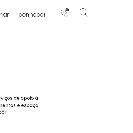
mar
conhecer
viços de apoio à
mentos e espaço
pôr.